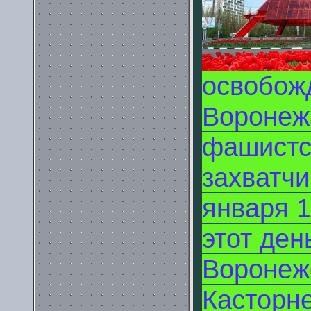
освобож
Воронеж
фашистс
захватч
января 1
этот ден
Воронеж
Касторн