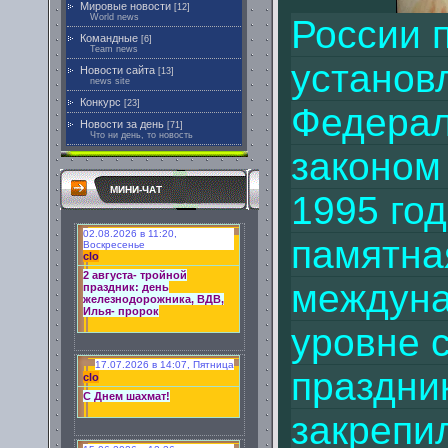
Мировые новости
[12]
World news
России 
Командные
[6]
Team news
установ
Новости сайта
[13]
news site
Конкурс
[23]
Федера
Новости за день
[71]
Что ни день, то новость
законом
МИНИ-ЧАТ
1995 год
памятна
междун
уровне 
праздни
закрепи