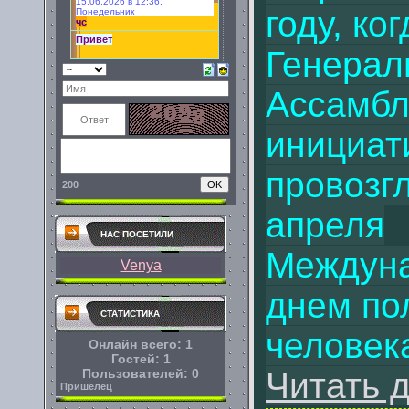
году, ког
Генерал
Ассамбл
инициат
провозг
200
апреля
НАС ПОСЕТИЛИ
Междун
Venya
днем по
СТАТИСТИКА
человек
Онлайн всего:
1
Гостей:
1
Пользователей:
0
Читать 
Пришелец