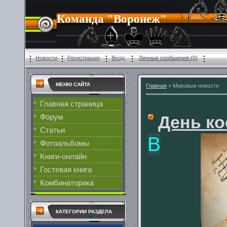
Команда "Воронеж"
Новости
Регистрация
Вход:
Личные сообщения:
(0)
МЕНЮ САЙТА
Главная
»
Мировые новости
Главная страница
Форум
День к
Cтатьи
В
Фотоальбомы
Книги-онлайн
Гостевая книга
Комбинаторика
КАТЕГОРИИ РАЗДЕЛА