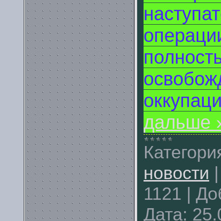
наступа
операци
полност
освобож
оккупаци
дальше 
Категори
новости
1121
|
До
Дата:
25.